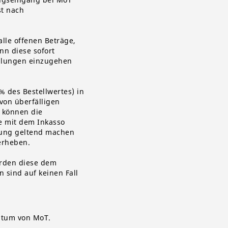
st nach
alle offenen Beträge,
nn diese sofort
tellungen einzugehen
 des Bestellwertes) in
von überfälligen
 können die
e mit dem Inkasso
nung geltend machen
erheben.
erden diese dem
 sind auf keinen Fall
entum von
MoT
.