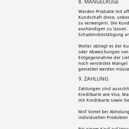
8. MÄNGELRÜGE
Werden Produkte mit off
Kundschaft diese, unbes
zu verweigern. Die Kund
aushändigen zu lassen. 
Schadensbestätigung a
Weiter obliegt es der Ku
oder Abweichungen von
Entgegennahme der Lief
noch versteckte Mängel
gemeldet werden müss
9. ZAHLUNG
Zahlungen sind ausschli
Kreditkarte wie Visa, M
mit Kreditkarte sowie D
MoT bietet bei Abholun
individuellen Produkten
Bei einem Kauf auf Vora