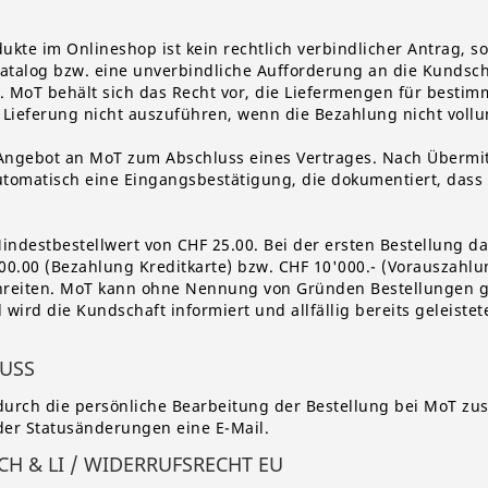
ukte im Onlineshop ist kein rechtlich verbindlicher Antrag, s
atalog bzw. eine unverbindliche Aufforderung an die Kundsch
. MoT behält sich das Recht vor, die Liefermengen für bestim
Lieferung nicht auszuführen, wenn die Bezahlung nicht vollum
s Angebot an MoT zum Abschluss eines Vertrages. Nach Übermi
utomatisch eine Eingangsbestätigung, die dokumentiert, dass
 Mindestbestellwert von CHF 25.00. Bei der ersten Bestellung 
0.00 (Bezahlung Kreditkarte) bzw. CHF 10'000.- (Vorauszahlu
chreiten. MoT kann ohne Nennung von Gründen Bestellungen g
 wird die Kundschaft informiert und allfällig bereits geleist
LUSS
durch die persönliche Bearbeitung der Bestellung bei MoT zu
er Statusänderungen eine E-Mail.
CH & LI / WIDERRUFSRECHT EU