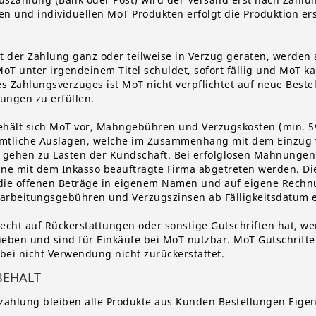
ten und individuellen MoT Produkten erfolgt die Produktion er
it der Zahlung ganz oder teilweise in Verzug geraten, werden 
oT unter irgendeinem Titel schuldet, sofort fällig und MoT ka
nes Zahlungsverzuges ist MoT nicht verpflichtet auf neue Bes
ungen zu erfüllen.
ehält sich MoT vor, Mahngebühren und Verzugskosten (min. 5%
ämtliche Auslagen, welche im Zusammenhang mit dem Einzug 
 gehen zu Lasten der Kundschaft. Bei erfolglosen Mahnungen
ne mit dem Inkasso beauftragte Firma abgetreten werden. Di
 die offenen Beträge in eigenem Namen und auf eigene Rech
earbeitungsgebühren und Verzugszinsen ab Fälligkeitsdatum 
recht auf Rückerstattungen oder sonstige Gutschriften hat, w
ben und sind für Einkäufe bei MoT nutzbar. MoT Gutschriften
bei nicht Verwendung nicht zurückerstattet.
BEHALT
ezahlung bleiben alle Produkte aus Kunden Bestellungen Eig