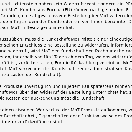
 und Lichtenstein haben kein Widerrufsrecht, sondern ein Rü
ei MoT. Kunden aus Europa (EU) können nach geltendem EU-
Gründen, eine abgeschlossene Bestellung bei MoT widerrufen.
b dem Tag an dem der Kunde oder ein von Ihnen benannter Dri
t von MoT in Besitz genommen hat.
auszuüben, muss die Kundschaft MoT mittels einer eindeutig
ber seinen Entschluss eine Bestellung zu widerrufen, informie
lung widerruft, wird MoT der Kundschaft den Rechnungsbetra
osten, innerhalb von fünf Tagen ab dem Tag, wo das widerruf
rüft ist, zurückerstatten. Für die Rückzahlung vereinbart MoT
il. MoT verrechnet der Kundschaft keine administrativen Kos
 zu Lasten der Kundschaft).
s Produkte unverzüglich und in jedem Fall spätestens binnen
aft MoT über den Widerruf der Bestellung unterrichtet hat,
ie Kosten der Rücksendung trägt die Kundschaft.
r einen etwaigen Wertverlust der MoT Produkte aufkommen, w
er Beschaffenheit, Eigenschaften oder Funktionsweise des Pro
 derer zurückzuführen sind.