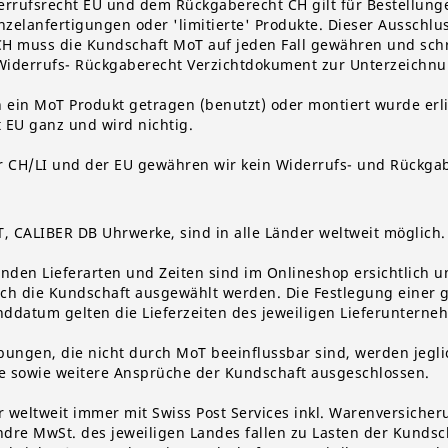
errufsrecht EU und dem Rückgaberecht CH gilt für Bestellung
nzelanfertigungen oder 'limitierte' Produkte. Dieser Ausschl
 muss die Kundschaft MoT auf jeden Fall gewähren und schrif
 Widerrufs- Rückgaberecht Verzichtdokument zur Unterzeichnu
ein MoT Produkt getragen (benutzt) oder montiert wurde erl
t EU ganz und wird nichtig.
 CH/LI und der EU gewähren wir kein Widerrufs- und Rückgab
T
, CALIBER DB Uhrwerke,
sind in
alle Länder weltweit
möglich.
nden Lieferarten und Zeiten sind im Onlineshop ersichtlich u
rch die Kundschaft ausgewählt werden. Die Festlegung einer g
nddatum gelten die Lieferzeiten des jeweiligen Lieferuntern
ebungen, die nicht durch MoT beeinflussbar sind, werden jegl
 sowie weitere Ansprüche der Kundschaft ausgeschlossen.
er weltweit immer
mit Swiss Post Service
s
inkl. Warenversicheru
re MwSt. des jeweiligen Landes fallen zu Lasten der Kundsch