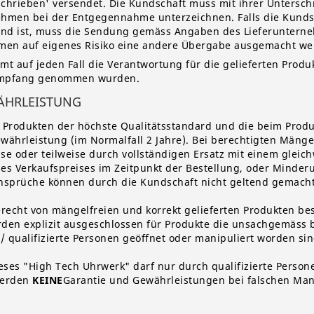
hrieben' versendet. Die Kundschaft muss mit ihrer Unterschr
ehmen bei der Entgegennahme unterzeichnen. Falls die Kundsc
end ist, muss die Sendung gemäss Angaben des Lieferuntern
men auf eigenes Risiko eine andere Übergabe ausgemacht we
t auf jeden Fall die Verantwortung für die gelieferten Produ
n Empfang genommen wurden.
WÄHRLEISTUNG
n Produkten der höchste Qualitätsstandard und die beim Prod
ährleistung (im Normalfall 2 Jahre).
B
ei berechtigten Mäng
e oder teilweise durch vollständigen Ersatz mit einem gleich
des Verkaufspreises im Zeitpunkt der Bestellung, oder Minderu
nsprüche können durch die Kundschaft nicht geltend gemacht
recht von mängelfreien und korrekt gelieferten Produkten bes
den explizit ausgeschlossen für Produkte die unsachgemäss
 / qualifizierte Personen geöffnet
oder manipuliert
worden sin
eses "High Tech Uhrwerk" darf nur durch qualifizierte Perso
werden
KEINE
Garantie und Gewährleistungen
bei falschen Ma