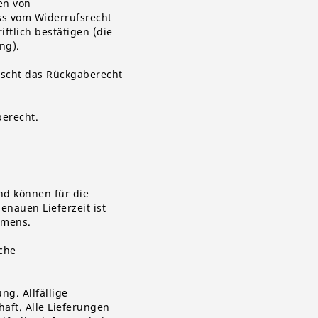
en von
uss vom Widerrufsrecht
tlich bestätigen (die
ng).
ischt das Rückgaberecht
erecht.
nd können für die
enauen Lieferzeit ist
ehmens
.
iche
ng. Allfällige
aft. Alle Lieferungen