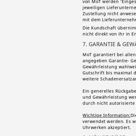
von MoT werden 'Eingesc
jeweiligen Lieferuntern
Zustellung nicht anwes
mit dem Lieferunterneh
Die Kundschaft übernimm
nicht direkt von ihr i
7. GARANTIE & GE
MoT garantiert bei alle
angegeben Garantie- Gew
Gewährleistung wahlweis
Gutschrift bis maximal 
weitere Schadenersatza
Ein generelles Rückgabe
und Gewährleistung wer
durch nicht autorisierte
Wichtige Information
:
Di
verwendet werden. Es 
Uhrwerken akzeptiert.