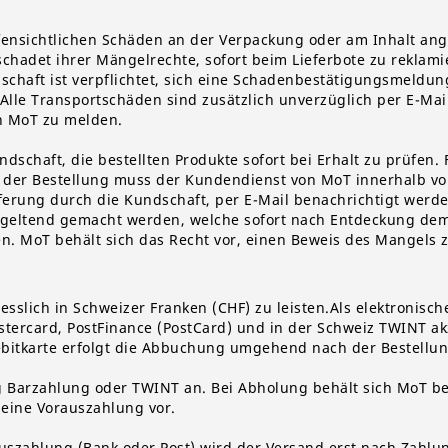
ensichtlichen Schäden an der Verpackung oder am Inhalt angel
chadet ihrer Mängelrechte, sofort beim Lieferbote zu rekla
schaft ist verpflichtet, sich eine Schadenbestätigungsmeldun
Alle Transportschäden sind zusätzlich unverzüglich per E-Mai
n
MoT
zu melden.
ndschaft, die bestellten Produkte sofort bei Erhalt zu prüfen. 
 der Bestellung muss der Kundendienst von
MoT
innerhalb vo
erung durch die Kundschaft, per E-Mail benachrichtigt werd
 geltend gemacht werden, welche sofort nach Entdeckung d
en.
MoT
behält sich das Recht vor, einen Beweis des Mangels 
esslich in Schweizer Franken (CHF) zu leisten.Als elektronisc
astercard, PostFinance (PostCard) und in der Schweiz TWINT ak
ebitkarte erfolgt die Abbuchung umgehend nach der Bestellu
g Bar
zahlung
oder TWINT
an
. Bei Abholung behält sich MoT be
 eine Vorauszahlung vor.
uszahlung (Bank oder Post) wird der Versand erst nach Zahl