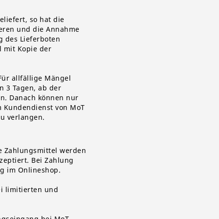
iefert, so hat die
mieren und die Annahme
g des Lieferboten
l mit Kopie der
Für allfällige Mängel
n 3 Tagen, ab der
en. Danach können nur
em Kundendienst von
MoT
zu verlangen.
he Zahlungsmittel werden
zeptiert. Bei Zahlung
ng im Onlineshop.
i limitierten und
ungseingang bei MoT