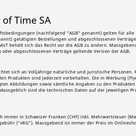
 of Time SA
ftsbedingungen (nachfolgend "AGB" genannt) gelten für alle 
annt) getätigten Bestellungen und abgeschlossenen Verträge
MoT behält sich das Recht vor die AGB zu ändern. Massgebend 
g oder abgeschlossenen Verträge geltende Version der AGB.
tet sich an Volljährige natürliche und juristische Personen. 
n Produkten sind jederzeit vorbehalten. Die in Werbung (Fly
igten Abbildungen sowie sämtliche Angaben zu den Produkten
 Massgeblich sind die technischen Daten auf der jeweiligen Pr
ich immer in Schweizer Franken (CHF) inkl. Mehrwertsteuer (M
gebühr ("vRG"). Massgebend ist immer der Preis im Onlinesh