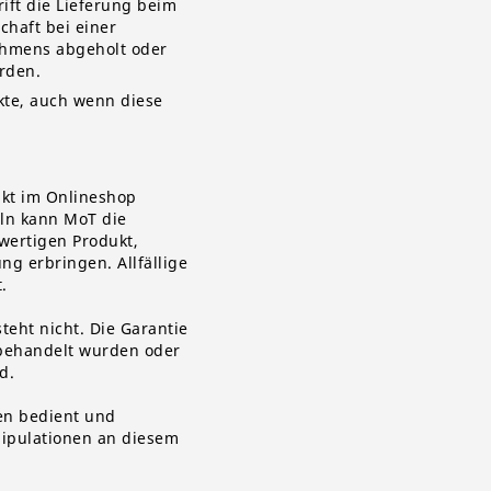
ift die Lieferung beim
haft bei einer
ehmens abgeholt oder
rden.
kte, auch wenn diese
ukt im Onlineshop
eln kann
MoT
die
wertigen Produkt,
ng erbringen. Allfällige
.
teht nicht. Die Garantie
 behandelt wurden oder
d.
nen bedient
und
nipulationen an diesem